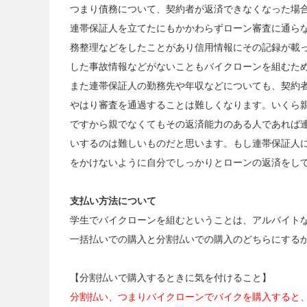
つまり債務について、契約者が返済できなくなった場
連帯保証人を立てたにもかかわらずローン審査に通ら
務整理などをしたことがあり信用情報にその記録が載
した事故情報などがないこともバイクローンを組むた
また連帯保証人の勤務先や年収などについても、契約
やはり審査を通過することは難しくなります。いくら
ですから親でなくてもその返済能力のある人であれば
いするのは難しいものだと思います。もし連帯保証人
をかけないように自分でしっかりとローンの返済をし
支払い方法について
学生でバイクローンを組むということは、アルバイト
一括払いでの購入と分割払いでの購入のどちらにする
【分割払いで購入するときに気を付けること】
分割払い、つまりバイクローンでバイクを購入すると